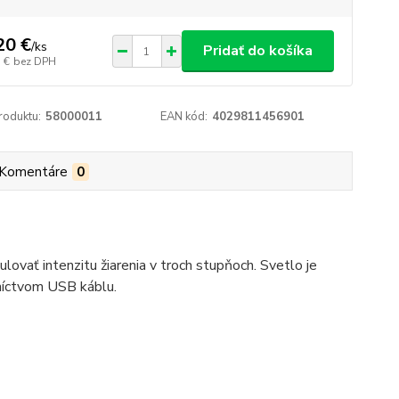
20 €
/
ks
Pridať do košíka
 €
bez DPH
roduktu:
58000011
EAN kód:
4029811456901
Komentáre
0
lovať intenzitu žiarenia v troch stupňoch. Svetlo je
dníctvom USB káblu.