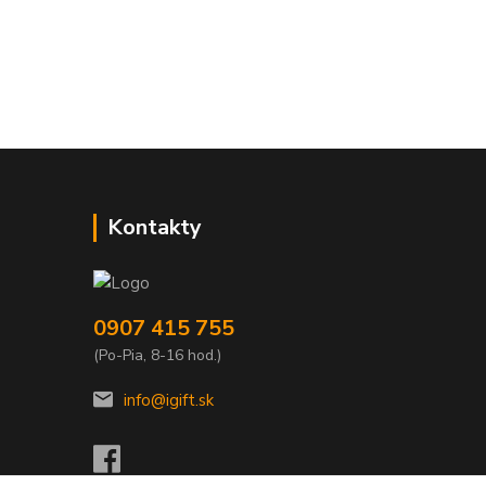
Kontakty
0907 415 755
(Po-Pia, 8-16 hod.)
info@igift.sk