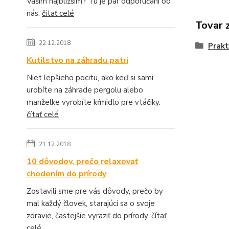
Vašim najbližším? Tu je pár odporúčaní od
nás.
čítať celé
Tovar 
22.12.2018
Prakt
Kutilstvo na záhradu patrí
Niet lepšieho pocitu, ako keď si sami
urobíte na záhrade pergolu alebo
manželke vyrobíte kŕmidlo pre vtáčiky.
čítať celé
21.12.2018
10 dôvodov, prečo relaxovať
chodením do prírody
Zostavili sme pre vás dôvody, prečo by
mal každý človek, starajúci sa o svoje
zdravie, častejšie vyraziť do prírody.
čítať
celé