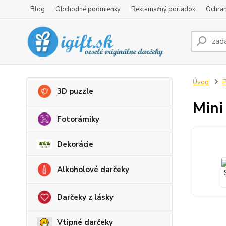
Blog
Obchodné podmienky
Reklamačný poriadok
Ochran
Úvod
P
3D puzzle
Mini
Fotorámiky
Dekorácie
Alkoholové darčeky
Darčeky z lásky
Vtipné darčeky