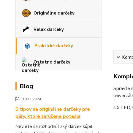
Originálne darčeky
Relax darčeky
Praktické darčeky
Kompl
Ostatné darčeky
Komple
Blog
Spravte s
univerzál
18.11.2024
s 9 LED,
5 tipov na originálne darčeky pre
páry, ktoré zaručene potešia
Neviete sa rozhodnúť aký darček kúpiť