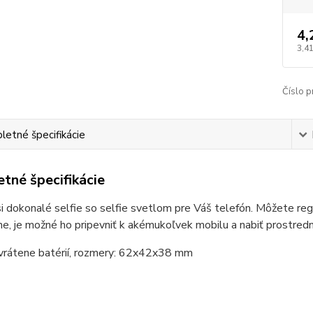
4,
3,41
Číslo p
etné špecifikácie
tné špecifikácie
i dokonalé selfie so selfie svetlom pre Váš telefón. Môžete regu
ne, je možné ho pripevniť k akémukoľvek mobilu a nabiť prostre
 vrátene batérií, rozmery: 62x42x38 mm