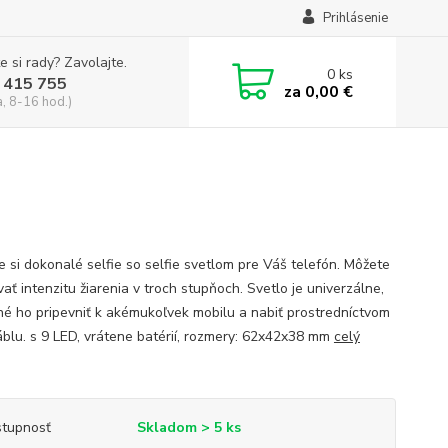
Prihlásenie
e si rady? Zavolajte.
0
ks
 415 755
za
0,00 €
a, 8-16 hod.)
e si dokonalé selfie so selfie svetlom pre Váš telefón. Môžete
ať intenzitu žiarenia v troch stupňoch. Svetlo je univerzálne,
né ho pripevniť k akémukoľvek mobilu a nabiť prostredníctvom
blu. s 9 LED, vrátene batérií, rozmery: 62x42x38 mm
celý
tupnosť
Skladom > 5 ks