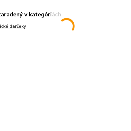
zaradený v kategóriách
ické darčeky