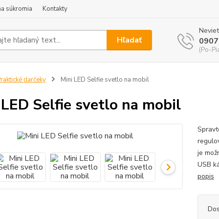
a súkromia
Kontakty
Neviet
Hľadať
0907
(Po-Pi
raktické darčeky
Mini LED Selfie svetlo na mobil
 LED Selfie svetlo na mobil
Spravt
regulov
je mož
USB ká
popis
Dos