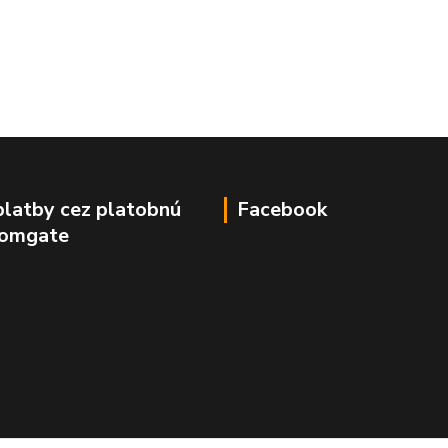
platby cez platobnú
Facebook
Comgate