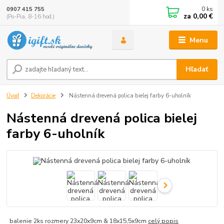
0
ks
0907 415 755
za
0,00 €
(Po-Pia, 8-16 hod.)
Menu
Hľadať
Úvod
Dekorácie
Nástenná drevená polica bielej farby 6-uholník
Nástenná drevená polica bielej
farby 6-uholník
balenie 2ks rozmery 23x20x9cm & 18x15,5x9cm
celý popis