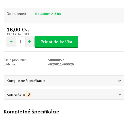
Dostupnosť
Skladom > 5 ks
16,00 €
/
ks
13,01 €
bez DPH
Pridať do košíka
Číslo produktu:
58000057
EAN kód:
4029811469925
Kompletné špecifikácie
Komentáre
0
Kompletné špecifikácie