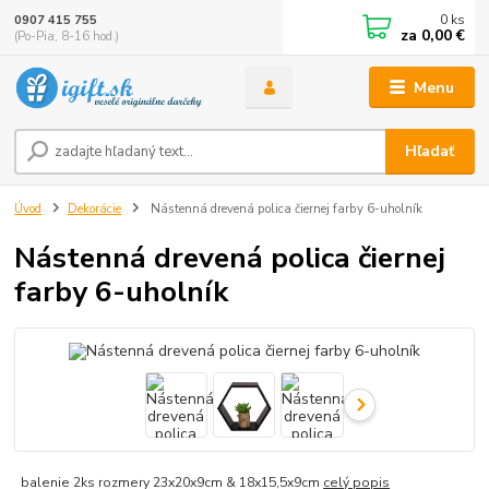
0
ks
0907 415 755
za
0,00 €
(Po-Pia, 8-16 hod.)
Menu
Hľadať
Úvod
Dekorácie
Nástenná drevená polica čiernej farby 6-uholník
Nástenná drevená polica čiernej
farby 6-uholník
balenie 2ks rozmery 23x20x9cm & 18x15,5x9cm
celý popis