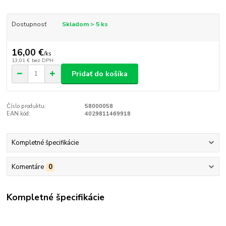
Dostupnosť
Skladom > 5 ks
16,00 €
/
ks
13,01 €
bez DPH
Pridať do košíka
Číslo produktu:
58000058
EAN kód:
4029811469918
Kompletné špecifikácie
Komentáre
0
Kompletné špecifikácie