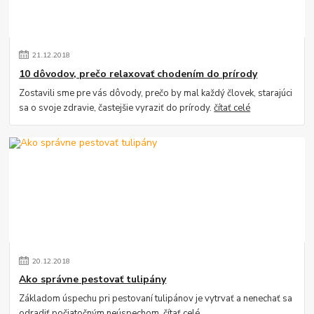
21
.
12
.
2018
10 dôvodov, prečo relaxovať chodením do prírody
Zostavili sme pre vás dôvody, prečo by mal každý človek, starajúci
sa o svoje zdravie, častejšie vyraziť do prírody.
čítať celé
20
.
12
.
2018
Ako správne pestovať tulipány
Základom úspechu pri pestovaní tulipánov je vytrvať a nenechať sa
odradiť počiatočným neúspechom.
čítať celé