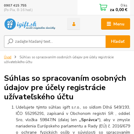
0
ks
0907 415 755
za
0,00 €
(Po-Pia, 8-16 hod.)
Menu
Hľadať
Úvod
Súhlas so spracovaním osobných údajov pre účely registrácie
užívateľského účtu
Súhlas so spracovaním osobných
údajov pre účely registrácie
užívateľského účtu
Udeľujete týmto súhlas igift s.r.o., so sídlom Dlhá 549/193,
IČO 55295291, zapísaná v Obchonom registri SR , oddiel
Sro, vložka 59847/N (ďalej len
„Správca“
), aby v zmysle
nariadenia Európskeho parlamentu a Rady (EÚ) č. 2016/679
o ochrane fyzických osôb v súvislosti so spracovaním