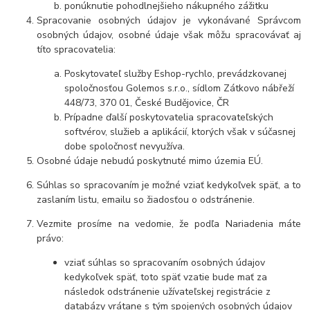
ponúknutie pohodlnejšieho nákupného zážitku
Spracovanie osobných údajov je vykonávané Správcom
osobných údajov, osobné údaje však môžu spracovávať aj
títo spracovatelia:
Poskytovateľ služby Eshop-rychlo, prevádzkovanej
spoločnosťou Golemos s.r.o., sídlom Zátkovo nábřeží
448/73, 370 01, České Budějovice, ČR
Prípadne ďalší poskytovatelia spracovateľských
softvérov, služieb a aplikácií, ktorých však v súčasnej
dobe spoločnosť nevyužíva.
Osobné údaje nebudú poskytnuté mimo územia EÚ.
Súhlas so spracovaním je možné vziať kedykoľvek späť, a to
zaslaním listu, emailu so žiadosťou o odstránenie.
Vezmite prosíme na vedomie, že podľa Nariadenia máte
právo:
vziať súhlas so spracovaním osobných údajov
kedykoľvek späť, toto späť vzatie bude mať za
následok odstránenie užívateľskej registrácie z
databázy vrátane s tým spojených osobných údajov