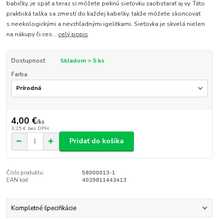
babičky, je späť a teraz si môžete peknú sieťovku zaobstarať aj vy. Táto
praktická taška sa zmestí do každej kabelky, takže môžete skoncovať
s neekologickými a nevzhľadnými igelitkami. Sieťovka je skvelá nielen
na nákupy či ces...
celý popis
Dostupnosť
Skladom > 5 ks
Farba
4,00 €
/
ks
3,25 €
bez DPH
Pridať do košíka
Číslo produktu:
58000013-1
EAN kód:
4029811443413
Kompletné špecifikácie