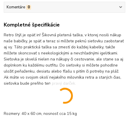
Komentáre
0
Kompletné špecifikácie
Retro štýl je opäť in! Šikovná pletená taška, v ktorej nosili nákup
naše babičky, je späť a teraz si môžete peknú sieťovku zaobstarať
aj vy. Táto praktická taška sa zmestí do každej kabelky, takže
môžete skoncovať s neekologickými a nevzhľadnými igelitkami.
Sieťovka je skvelá nielen na nákupy či cestovanie, ale stane sa aj
doplnkom ku každému outfitu. Do sieťovky si môžete pohodlne
uložiť peňaženku, desiatu alebo fľašu s pitím či potreby na pláž.
Ak máte vo svojom okolí nejakého milovníka retra a starých čias,
sieťovka bude preňho ten pravý darček.
Rozmery: 40 x 60 cm, nosnosť cca 15 kg