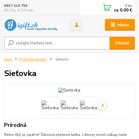
0
ks
0907 415 755
za
0,00 €
(Po-Pia, 8-16 hod.)
Menu
Hľadať
Úvod
Praktické darčeky
Sieťovka
Sieťovka
Prírodná
Retro štýl je opäť in! Šikovná pletená taška, v ktorej nosili nákup naše