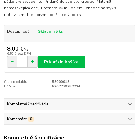
pútko pre zavesenie. Pridané do súpravy: vrecko. Materiál:
nehrdzavejúca oceľ. Rozmery: 60 ml (objem). Vhodné na styk s
potravinami. Pred prvým použi...
celý popis
Dostupnosť
Skladom 5 ks
8,00 €
/
ks
6,50 €
bez DPH
Pridať do košíka
Číslo produktu:
58000018
EAN kód:
5907779952224
Kompletné špecifikácie
Komentáre
0
Kompletné špecifikácie