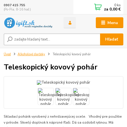
0
ks
0907 415 755
za
0,00 €
(Po-Pia, 8-16 hod.)
Menu
Hľadať
Úvod
Alkoholové darčeky
Teleskopický kovový pohár
Teleskopický kovový pohár
Skladací pohárik vyrobený z nehrdzavejúcej ocele. Vhodný pre použitie
v prírode. Skvelý doplnok k náprsné fľaši. Dá sa ozdobiť rytinou. Má