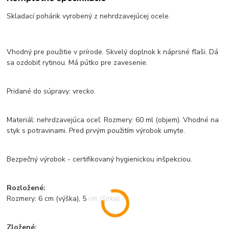
Skladací pohárik vyrobený z nehrdzavejúcej ocele.
Vhodný pre použitie v prírode. Skvelý doplnok k náprsné fľaši. Dá
sa ozdobiť rytinou. Má pútko pre zavesenie.
Pridané do súpravy: vrecko.
Materiál: nehrdzavejúca oceľ. Rozmery: 60 ml (objem). Vhodné na
styk s potravinami. Pred prvým použitím výrobok umyte.
Bezpečný výrobok - certifikovaný hygienickou inšpekciou.
Rozložené:
Rozmery: 6 cm (výška), 5 cm (šírka).
Zložené: