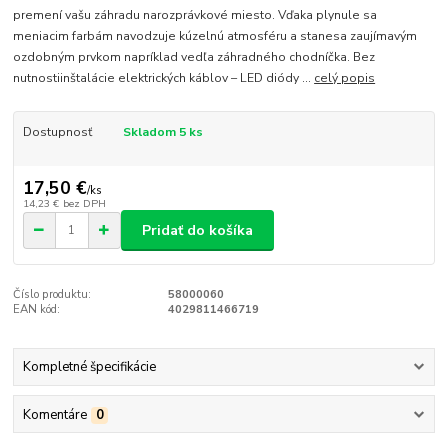
premení vašu záhradu narozprávkové miesto. Vďaka plynule sa
meniacim farbám navodzuje kúzelnú atmosféru a stanesa zaujímavým
ozdobným prvkom napríklad vedľa záhradného chodníčka. Bez
nutnostiinštalácie elektrických káblov – LED diódy ...
celý popis
Dostupnosť
Skladom 5 ks
17,50 €
/
ks
14,23 €
bez DPH
Pridať do košíka
Číslo produktu:
58000060
EAN kód:
4029811466719
Kompletné špecifikácie
Komentáre
0