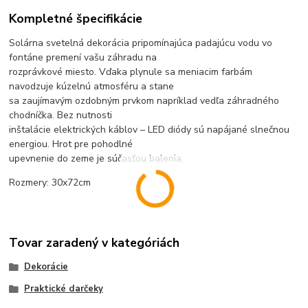
Kompletné špecifikácie
Solárna svetelná dekorácia pripomínajúca padajúcu vodu vo
fontáne premení vašu záhradu na
rozprávkové miesto. Vďaka plynule sa meniacim farbám
navodzuje kúzelnú atmosféru a stane
sa zaujímavým ozdobným prvkom napríklad vedľa záhradného
chodníčka. Bez nutnosti
inštalácie elektrických káblov – LED diódy sú napájané slnečnou
energiou. Hrot pre pohodlné
upevnenie do zeme je súčasťou balenia.
Rozmery: 30x72cm
Tovar zaradený v kategóriách
Dekorácie
Praktické darčeky