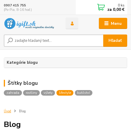
0
ks
0907 415 755
za
0,00 €
(Po-Pia, 8-16 hod.)
Menu
Hľadať
Kategórie blogu
Štítky blogu
zahrada
rostliny
výlety
lifestyle
kutilství
Úvod
Blog
Blog