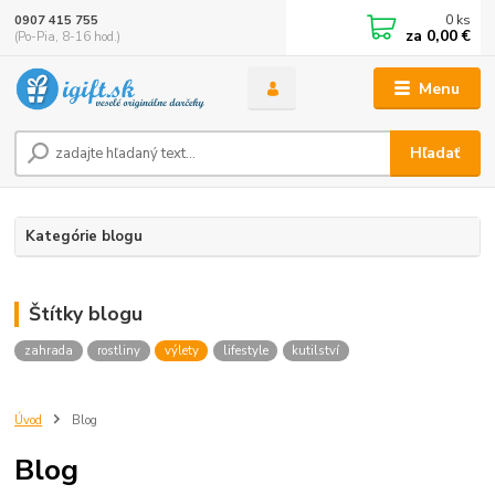
0
ks
0907 415 755
za
0,00 €
(Po-Pia, 8-16 hod.)
Menu
Hľadať
Kategórie blogu
Štítky blogu
zahrada
rostliny
výlety
lifestyle
kutilství
Úvod
Blog
Blog